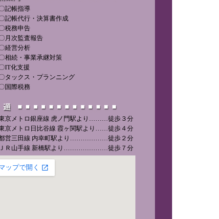
〇記帳指導
〇記帳代行・決算書作成
〇税務申告
〇月次監査報告
〇経営分析
〇相続・事業承継対策
〇IT化支援
〇タックス・プランニング
〇国際税務
東京メトロ銀座線 虎ノ門駅より………徒歩３分
東京メトロ日比谷線 霞ヶ関駅より……徒歩４分
都営三田線 内幸町駅より………………徒歩２分
ＪＲ山手線 新橋駅より…………………徒歩７分